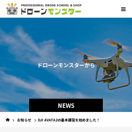
ド
ロ
ー
ン
モ
ン
ス
タ
ー
か
ら
の
お
NEWS
お知らせ
DJI AVATA2の基本講習を始めました！